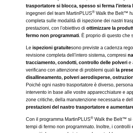
trasportatore si blocca, spesso si ferma l'intera
®
ingegneri del team MartinPLUS
Walk the Belt™ h
completa sulle modalità di ispezione dei nastri trasp
prestazioni, con l'obiettivo di
ottimizzare la produtt
fermo non programmati
. È proprio di questo che 
Le
ispezioni gratuite
sono previste a cadenza reg
revisione completa dell'intero sistema, compresi
na
tracciamento, condotti, controllo delle polveri
e 
verificano con attenzione di problemi quali
la prese
disallineamento, polveri aerodisperse, ostruzion
Poiché ogni nastro trasportatore è diverso, personal
intervento in base alle vostre apparecchiature e ap
zone critiche, della manutenzione necessaria e del
prestazioni del nastro trasportatore e aumentare 
®
Con il programma MartinPLUS
Walk the Belt™ si
tempi di fermo non programmato. Inoltre, i controlli