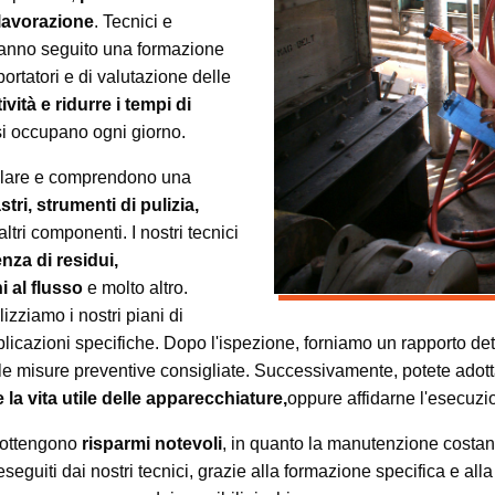
 lavorazione
. Tecnici e
anno seguito una formazione
ortatori e di valutazione delle
ività e ridurre i tempi di
si occupano ogni giorno.
olare e comprendono una
stri, strumenti di pulizia,
altri componenti. I nostri tecnici
nza di residui,
i al flusso
e molto altro.
izziamo i nostri piani di
plicazioni specifiche. Dopo l'ispezione, forniamo un rapporto de
le misure preventive consigliate. Successivamente, potete adot
la vita utile delle apparecchiature,
oppure affidarne l'esecuzi
 ottengono
risparmi notevoli
, in quanto la manutenzione costant
 eseguiti dai nostri tecnici, grazie alla formazione specifica e a