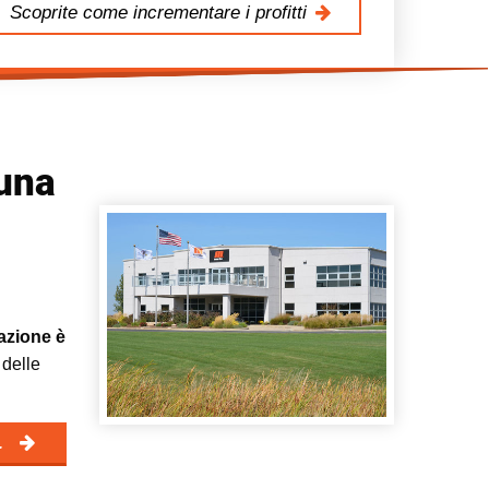
Scoprite come incrementare i profitti
 una
vazione è
delle
i.