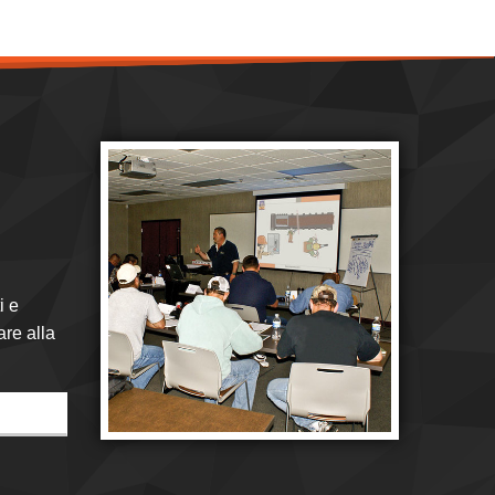
i e
are alla