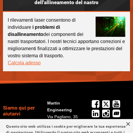
dell'allineamento del nastro
I rilevamenti laser consentono di
individuare
i problemi di
disallineamento
dei componenti dei
nastri trasportatori. I nostri tecnici apportano correzioni e
miglioramenti finalizzati a ottimizzare le prestazioni del
vostro sistema di trasporto.
Calcola adesso
Martin
Siamo qui per
Engineering
aiutarvi
Via Pagliano, 35
×
20149 Milano (MI),
+39 02 9538 3851
Questo sito web utilizza i cookie per migliorare la tua esperienza
Politica per la
Italy
di navigazione. Utilizzando il nostro sito web acconsenti a tutti i