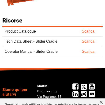
Risorse
Product Catalogue
Scarica
Tech Data Sheet - Slider Cradle
Scarica
Operator Manual - Slider Cradle
Scarica
Martin
Siamo qui per
Engineering
aiutarvi
Via Pagliano, 35
×
20149 Milano (MI),
+39 02 9538 3851
Questo sito web utilizza i cookie per migliorare la tua esperienza
Politica per la