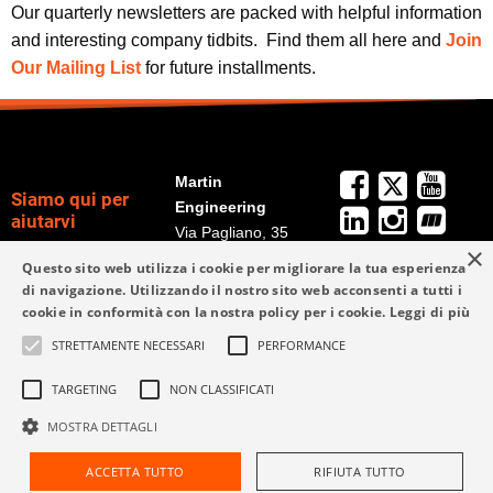
Our quarterly newsletters are packed with helpful information
and interesting company tidbits. Find them all here and
Join
Our Mailing List
for future installments.
Martin
Siamo qui per
Engineering
aiutarvi
Via Pagliano, 35
×
20149 Milano (MI),
+39 02 9538 3851
Questo sito web utilizza i cookie per migliorare la tua esperienza
Politica per la
Italy
di navigazione. Utilizzando il nostro sito web acconsenti a tutti i
privacy
Dove siamo
cookie in conformità con la nostra policy per i cookie.
Leggi di più
Termini e condizioni
STRETTAMENTE NECESSARI
PERFORMANCE
d‘uso
info@martin-eng.it
+39 02 9538 3851
TARGETING
NON CLASSIFICATI
MOSTRA DETTAGLI
Richiedi assistenza
ACCETTA TUTTO
RIFIUTA TUTTO
Trova un
rappresentante